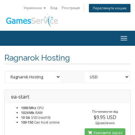
Українська
Вхід
Реєстрація
Переглянути кошик
Togg
navig
Ragnarok Hosting
ea-start
1000 Mhz
CPU
Починаючи від
1024 Mb
RAM
$9.95 USD
10 Gb
SSD (raid10)
100-150
Can host online
Щомісячно
Замовити зараз