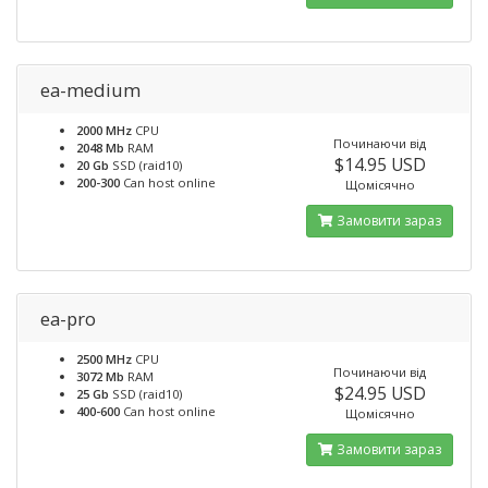
ea-medium
2000 MHz
CPU
Починаючи від
2048 Mb
RAM
$14.95 USD
20 Gb
SSD (raid10)
200-300
Can host online
Щомісячно
Замовити зараз
ea-pro
2500 MHz
CPU
Починаючи від
3072 Mb
RAM
$24.95 USD
25 Gb
SSD (raid10)
400-600
Can host online
Щомісячно
Замовити зараз