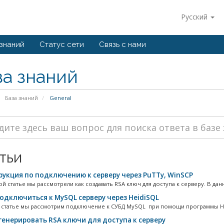
Русский
 знаний
Статус сети
Связь с нами
за знаний
База знаний
General
тьи
укция по подключению к серверу через PuTTy, WinSCP
 статье мы рассмотрели как создавать RSA ключ для доступа к серверу. В данн
одключиться к MySQL серверу через HeidiSQL
 статье мы рассмотрим подключение к СУБД MySQL при помощи программы Hei
генерировать RSA ключи для доступа к серверу