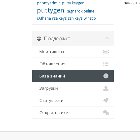
phpmyadmin
putty keygen
Личный R
puttygen
Ragnarok online
rAthena
rsa keys
ssh keys
winscp
Поддержка
Мои тикеты
Объявления
База знаний
Загрузки
Статус сети
Открыть тикет