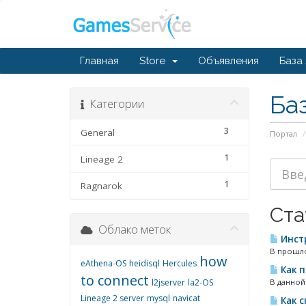
Главная
Store
Объявления
База
Ба
Категории
3
General
Портал
1
Lineage 2
1
Ragnarok
Ста
Облако меток
Инстр
В прошлой
how
eAthena-OS
heidisql
Hercules
Как п
to connect
l2jserver
la2-OS
В данной
Lineage 2 server
mysql
navicat
Как с