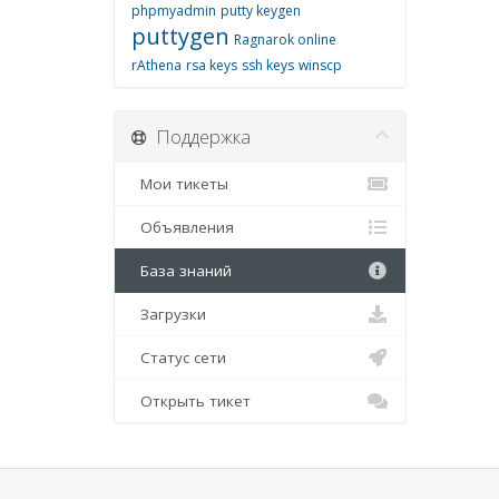
phpmyadmin
putty keygen
puttygen
Ragnarok online
rAthena
rsa keys
ssh keys
winscp
Поддержка
Мои тикеты
Объявления
База знаний
Загрузки
Статус сети
Открыть тикет