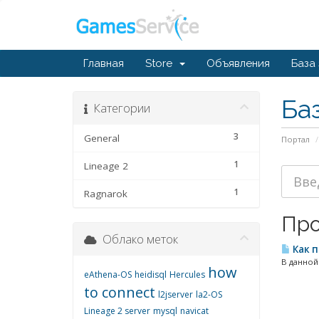
Главная
Store
Объявления
База
Ба
Категории
3
General
Портал
1
Lineage 2
1
Ragnarok
Про
Облако меток
Как п
В данной
how
eAthena-OS
heidisql
Hercules
to connect
l2jserver
la2-OS
Lineage 2 server
mysql
navicat