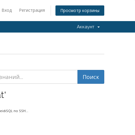
Вход
Регистрация
Просмотр корзины
Аккаунт
t'
diSQL по SSH...