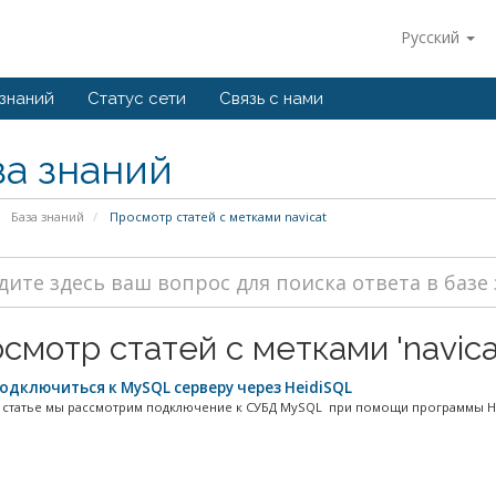
Русский
 знаний
Статус сети
Связь с нами
за знаний
База знаний
Просмотр статей с метками navicat
смотр статей с метками 'navica
одключиться к MySQL серверу через HeidiSQL
 статье мы рассмотрим подключение к СУБД MySQL при помощи программы Hei