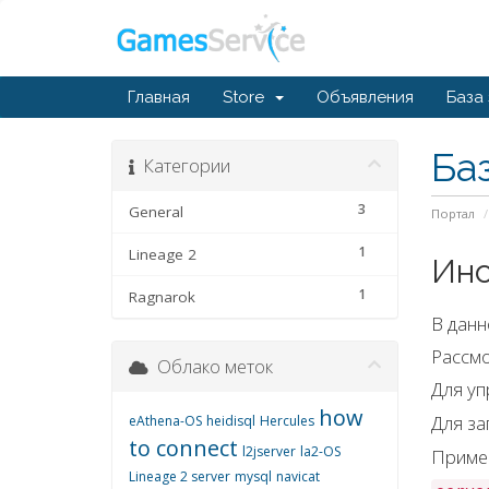
Главная
Store
Объявления
База
Ба
Категории
3
General
Портал
1
Lineage 2
Инс
1
Ragnarok
В данн
Рассмо
Облако меток
Для уп
how
Для за
eAthena-OS
heidisql
Hercules
to connect
l2jserver
la2-OS
Пример
Lineage 2 server
mysql
navicat