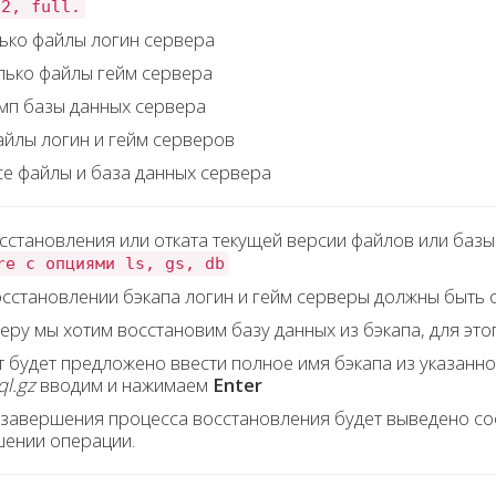
a2, full.
лько файлы логин сервера
лько файлы гейм сервера
амп базы данных сервера
айлы логин и гейм серверов
се файлы и база данных сервера
сстановления или отката текущей версии файлов или базы
re c опциями ls, gs, db
сстановлении бэкапа логин и гейм серверы должны быть 
еру мы хотим восстановим базу данных из бэкапа, для эт
т будет предложено ввести полное имя бэкапа из указанно
ql.gz
вводим и нажимаем
Enter
завершения процесса восстановления будет выведено с
ении операции.