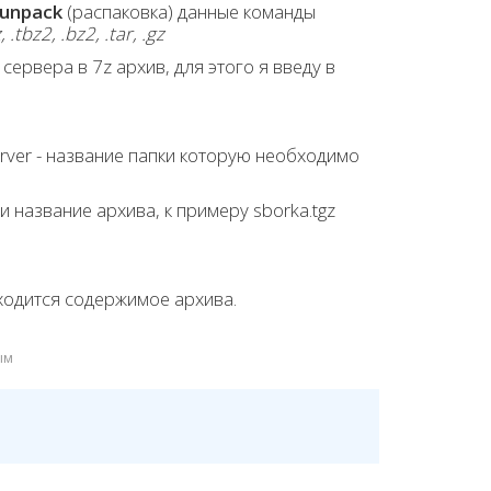
unpack
(распаковка) данные команды
z, .tbz2, .bz2, .tar, .gz
ервера в 7z архив, для этого я введу в
erver - название папки которую необходимо
 название архива, к примеру sborka.tgz
ходится содержимое архива.
ым