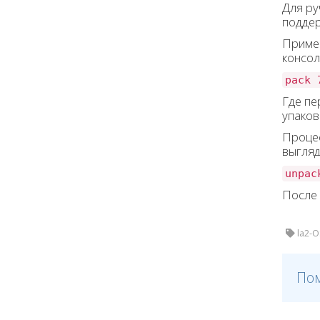
Для ру
подде
Пример
консол
pack 
Где пе
упаков
Процес
выгляд
unpac
После 
la2-OS
Пом