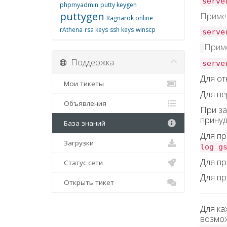
serve
phpmyadmin
putty keygen
puttygen
Пример
Ragnarok online
rAthena
rsa keys
ssh keys
winscp
serve
Приме
Поддержка
serve
Для от
Мои тикеты
Для пе
Объявления
При за
принуд
База знаний
Для пр
Загрузки
log g
Для пр
Статус сети
Для пр
Открыть тикет
Для ка
возмож