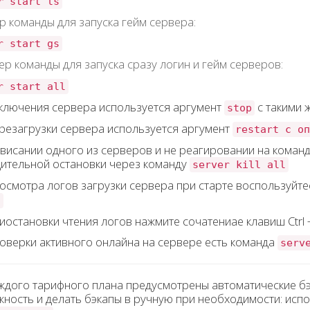
r start ls
 команды для запуска гейм сервера:
r start gs
р команды для запуска сразу логин и гейм серверов:
r start all
ключения сервера используется аргумент
с такими 
stop
резагрузки сервера используется аргумент
restart с оп
висании одного из серверов и не реагировании на команд
ительной остановки через команду
server kill all
осмотра логов загрузки сервера при старте воспользуйт
s
иостановки чтения логов нажмите сочатениае клавиш Ctrl +
оверки активного онлайна на сервере есть команда
serv
ждого тарифного плана предусмотрены автоматические бэ
ность и делать бэкапы в ручную при необходимости: исп