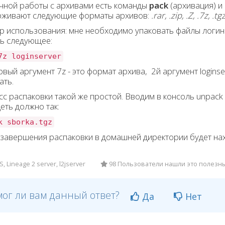
чной работы с архивами есть команды
pack
(архивация) и
рживают следующие форматы архивов:
.rar, .zip, .Z, .7z, .tg
 использования: мне необходимо упаковать файлы логин с
ь следующее:
7z loginserver
рвый аргумент 7z - это формат архива, 2й аргумент logins
ать.
с распаковки такой же простой. Вводим в консоль unpack и
еть должно так:
k sborka.tgz
завершения распаковки в домашней директории будет на
, Lineage 2 server, l2jserver
98 Пользователи нашли это полезн
ог ли вам данный ответ?
Да
Нет