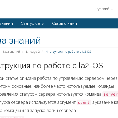
Русский
 знаний
Статус сети
Связь с нами
за знаний
База знаний
Lineage 2
Инструкция по работе с la2-OS
трукция по работе с la2-OS
ой статье описана работа по управлению сервером через 
трим основные, наиболее часто используемые команды:
равления статусом сервера используется команда
server
пуска сервера используется аргумент
и указание к
start
 команды для запуска логин сервера: