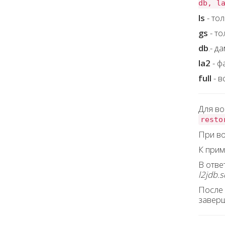
db, l
ls
- то
gs
- то
db
.- д
la2
- ф
full
- в
Для во
resto
При во
К прим
В отве
l2jdb.s
После 
заверш