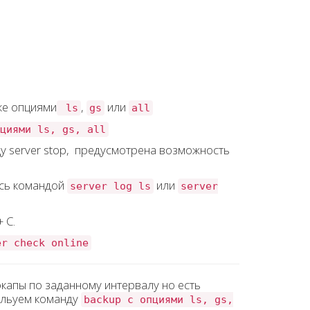
же опциями
,
или
ls
gs
all
циями ls, gs, all
у server stop, предусмотрена возможность
есь командой
или
server log ls
server
 C.
er check online
капы по заданному интервалу но есть
ольуем команду
backup с опциями ls, gs,