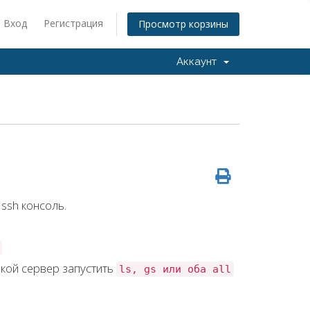
Вход
Регистрация
Просмотр корзины
Аккаунт
ssh консоль.
акой сервер запустить
ls, gs или оба all