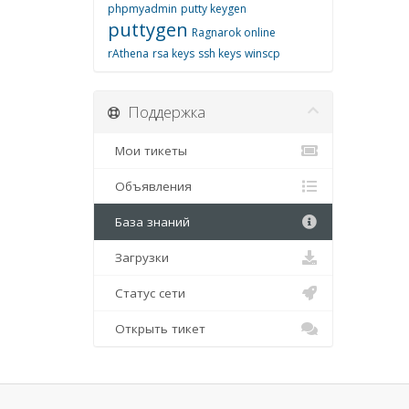
phpmyadmin
putty keygen
puttygen
Ragnarok online
rAthena
rsa keys
ssh keys
winscp
Поддержка
Мои тикеты
Объявления
База знаний
Загрузки
Статус сети
Открыть тикет