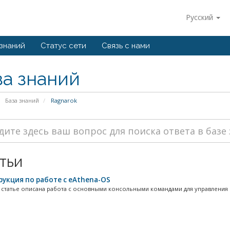
Русский
 знаний
Статус сети
Связь с нами
за знаний
База знаний
Ragnarok
тьи
укция по работе с eAthena-OS
 статье описана работа с основными консольными командами для управления с