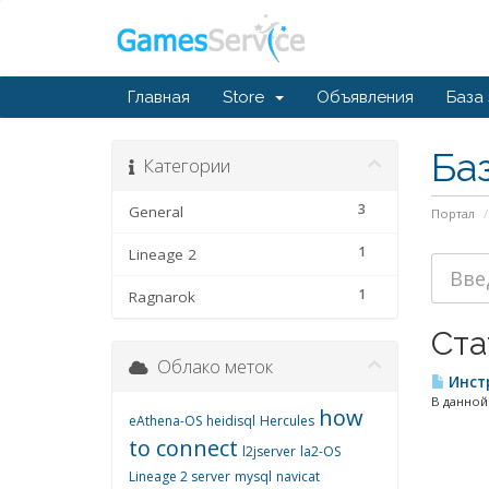
Главная
Store
Объявления
База
Ба
Категории
3
General
Портал
1
Lineage 2
1
Ragnarok
Ста
Облако меток
Инстр
В данной
how
eAthena-OS
heidisql
Hercules
to connect
l2jserver
la2-OS
Lineage 2 server
mysql
navicat