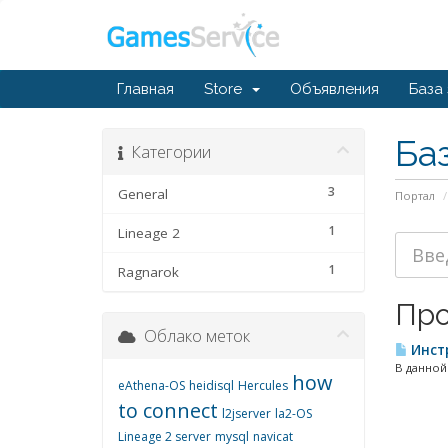
Главная
Store
Объявления
База
Ба
Категории
3
General
Портал
1
Lineage 2
1
Ragnarok
Про
Облако меток
Инстр
В данной
how
eAthena-OS
heidisql
Hercules
to connect
l2jserver
la2-OS
Lineage 2 server
mysql
navicat