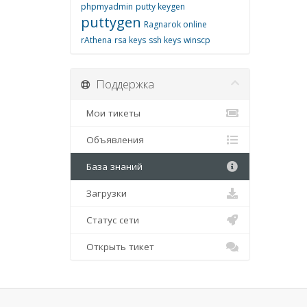
phpmyadmin
putty keygen
puttygen
Ragnarok online
rAthena
rsa keys
ssh keys
winscp
Поддержка
Мои тикеты
Объявления
База знаний
Загрузки
Статус сети
Открыть тикет