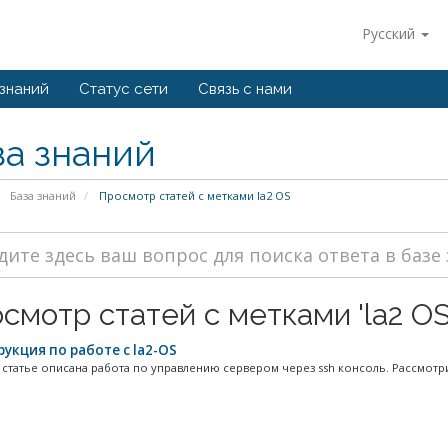
Русский
 знаний
Статус сети
Связь с нами
за знаний
База знаний
Просмотр статей с метками la2 OS
смотр статей с метками 'la2 OS
укция по работе с la2-OS
 статье описана работа по управлению сервером через ssh консоль. Рассмотри