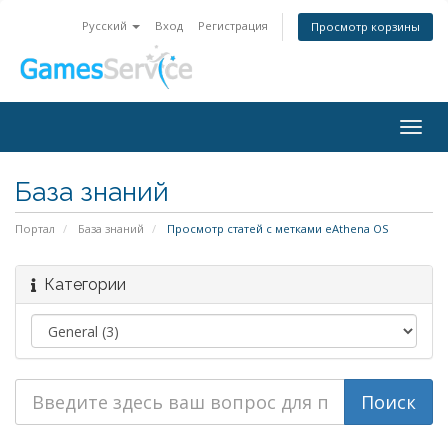
Русский
Вход
Регистрация
Просмотр корзины
Togg
navig
База знаний
Портал
База знаний
Просмотр статей с метками eAthena OS
Категории