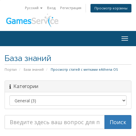
Русский
Вход
Регистрация
Просмотр корзины
Togg
navig
База знаний
Портал
База знаний
Просмотр статей с метками eAthena OS
Категории