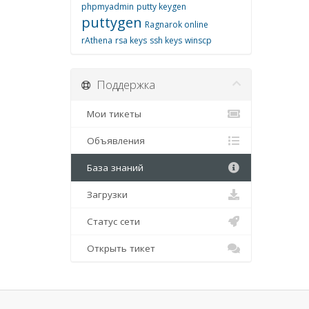
phpmyadmin
putty keygen
puttygen
Ragnarok online
rAthena
rsa keys
ssh keys
winscp
Поддержка
Мои тикеты
Объявления
База знаний
Загрузки
Статус сети
Открыть тикет