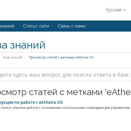
Русский
 знаний
Статус сети
Связь с нами
за знаний
База знаний
Просмотр статей с метками eAthena OS
смотр статей с метками 'eAthe
укция по работе с eAthena-OS
 статье описана работа с основными консольными командами для управления с