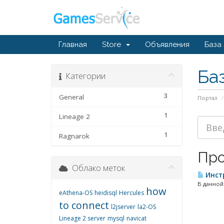
Главная
Store
Объявления
База
Ба
Категории
3
General
Портал
1
Lineage 2
1
Ragnarok
Про
Облако меток
Инстр
В данной
how
eAthena-OS
heidisql
Hercules
to connect
l2jserver
la2-OS
Lineage 2 server
mysql
navicat