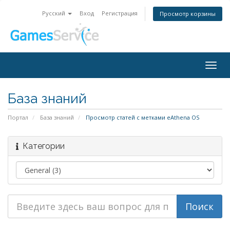
Русский
Вход
Регистрация
Просмотр корзины
Togg
navig
База знаний
Портал
База знаний
Просмотр статей с метками eAthena OS
Категории